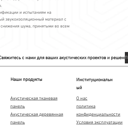
Жилые помещени
.
Офисы и перегово
тификации и испытаниям на
Кафе и рестораны
ный звукоизоляционный материал с
Звукозаписывающ
снижения шума, принятыми во всем
Общие поверхност
Потолочные повер
Вы можете использова
заблокировать все з
Свяжитесь с нами для ваших акустических проектов и решени
Наши продукты
Институциональн
ый
Акустическая тканевая
О нас
панель
политика
Акустическая деревянная
конфиденциальности
панель
Условия эксплуатации