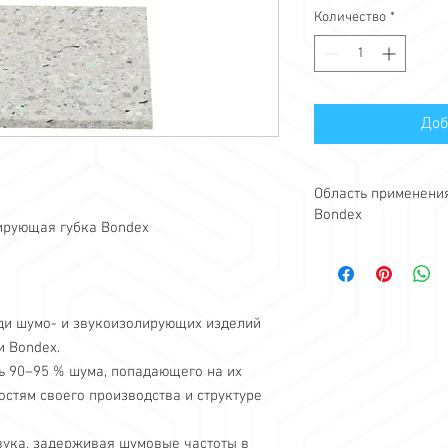
Количество
*
Доб
Область применени
Bondex
рующая губка Bondex
Шумоизолирующие/з
используются во всех
необходимо предотвр
шума.
ди шумо- и звукоизолирующих изделий
Обычно его использу
и Bondex.
назначения или в по
ь 90–95 % шума, попадающего на их
Области применения 
остям своего производства и структуре
Студийные помещ
Музыкальные ком
Дома
вука, задерживая шумовые частоты в