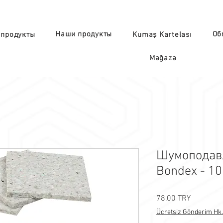
Наши продукты
Об
 продукты
Kumaş Kartelası
Mağaza
Шумоподав
Bondex - 10
Цена
78,00 TRY
Ücretsiz Gönderim Hk.