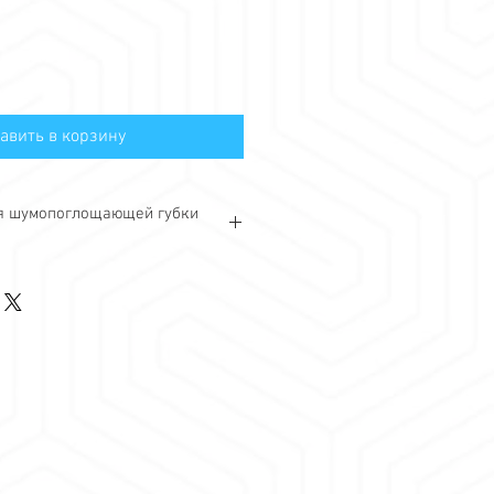
авить в корзину
я шумопоглощающей губки
вукопоглощающие губки Bondex
 зонах и на всех поверхностях, где
атить проникновение или выход
ют в помещениях общего
мещениях формата «кабина».
губок Bondex:
ения
наты