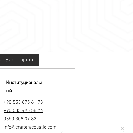
я
рные комнаты
ие комнаты
и стен
хности
ть его в областях, где вы хотите
вуковые переходы, например:
й
Получить предложение
Институциональн
ый
+90 553 875 61 78
+90 533 495 58 76
0850 308 39 82
info@crafteracoustic.com