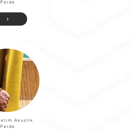
Perde​
retim Akustik
Perde