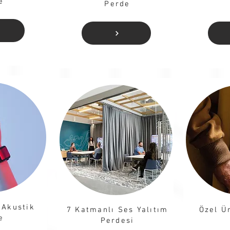
e
Perde​
 Akustik
7 Katmanlı Ses Yalıtım
Özel Ü
e
Perdesi