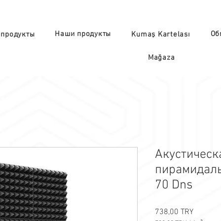
Наши продукты
Об
 продукты
Kumaş Kartelası
Mağaza
Акустическ
пирамидаль
70 Dns
Цена
738,00 TRY