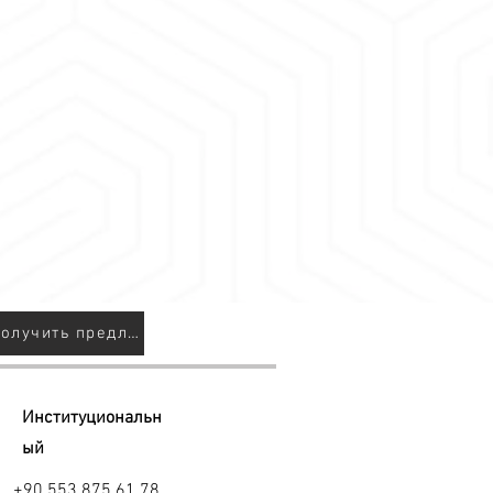
домах
начала следует нанести на
е мощности
сть, затем нанести его на
и приклеить непосредственно к
е как кафе и рестораны
й музыкой
 прикрепить с помощью
а.
ь во многих областях, таких как:
й
Получить предложение
Институциональн
ый
+90 553 875 61 78