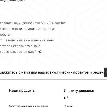
мидальная губка
Офисная среда
стен и потолка.
Хобби-комнаты в 
Акустический клей с
Производственны
склеиваемую поверхно
Фабрики
акустическую губку 
Предприятия, таки
оглощать шум, демпфируя 60–70 % частот
поверхности.
Площадки с живо
 поверхности, в зависимости от их
Или его можно легко
Колл-центры
ойств.
двухстороннего скотч
Их можно использоват
ют безопасные акустические зоны
оставе негорючего сырья.
 рассчитывается как 1 м2.
Свяжитесь с нами для ваших акустических проектов и решени
Наши продукты
Институциональн
ый
Акустическая тканевая
О нас