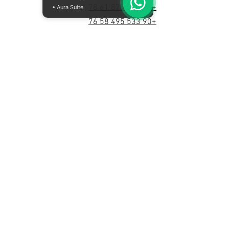
+90 553 875 61 78
• Aura Suite
+90 533 495 58 76
0850 308 39 82
info@crafteracoustic.com
project@akustikurun.com
المؤسسية
معلومات عنا
سياسة الخصوصية
شروط الاستخدام
© 2021 شركة مجموعة أيدين لتجارة خدمات
العزل الصوتي المحدودة