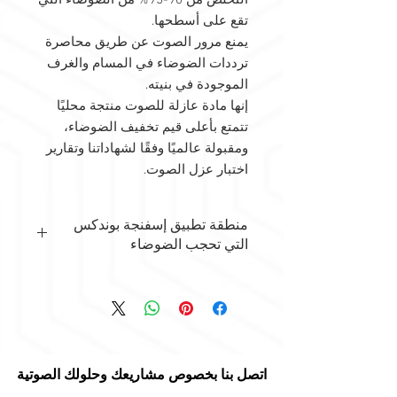
التخلص من 90-95% من الضوضاء التي
تقع على أسطحها.
يمنع مرور الصوت عن طريق محاصرة
ترددات الضوضاء في المسام والغرف
الموجودة في بنيته.
إنها مادة عازلة للصوت منتجة محليًا
تتمتع بأعلى قيم تخفيف الضوضاء،
ومقبولة عالميًا وفقًا لشهاداتنا وتقارير
اختبار عزل الصوت.
منطقة تطبيق إسفنجة بوندكس
التي تحجب الضوضاء
يتم استخدام إسفنجات بوندكس التي تعمل
على حجب الضوضاء/تعتيم الصوت في
جميع المناطق والأسطح التي تريد منع
الضوضاء من دخول المنطقة أو مغادرتها.
يتم استخدامه بشكل عام في مناطق
تنسيق الجدران أو الخزانات المشتركة.
اتصل بنا بخصوص مشاريعك وحلولك الصوتية
مجالات تطبيق إسفنجة بوندكس؛