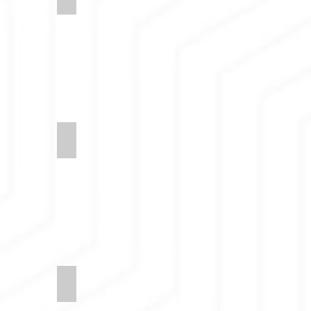
4-Order
Synergy-LDS63-Guild
9-Group
Synergy-LDS58-Family