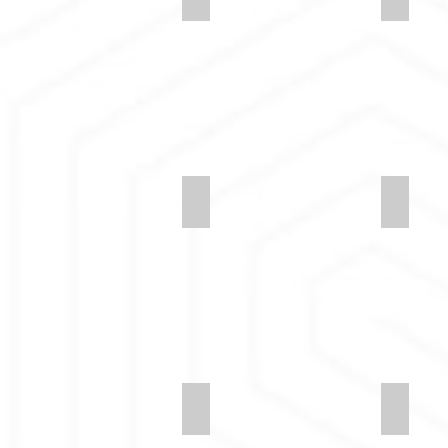
Synergy-LDS66-Fellowship
Synerg
Synergy-LDS62-Alike
Synerg