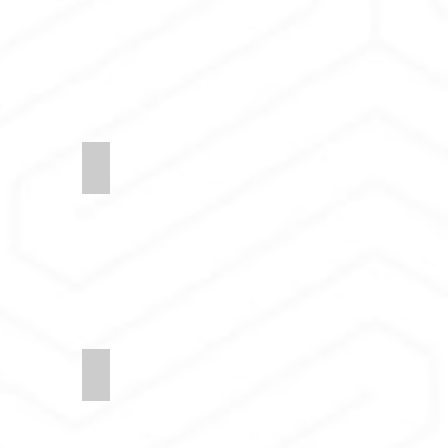
4-Regard
Synergy-LDS50-League
9-Append
Synergy-LDS48-Interfuse