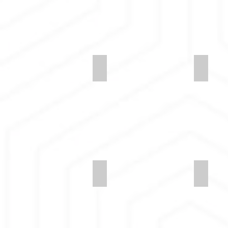
Synergy-LDS47-Integrate
Synerg
Synergy-LDS36-Medley
Synerg