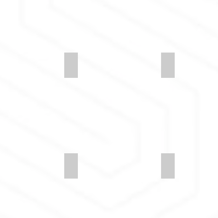
y-LDS46-Gather
Synergy-LDS45-Summon
Synergy-LDS4
y-LDS35-Chemistry
Synergy-LDS29-Hook
Synergy-LDS31