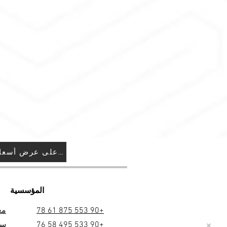
احصل على عرض أسعار
المؤسسية
+90 553 875 61 78
مع
+90 533 495 58 76
سي