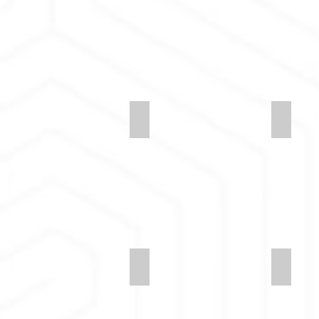
Synergy-LDS57-Engage
Synerg
Synergy-LDS53-Pact
Synerg