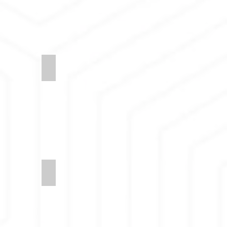
1-Couple
Synergy-LDS38-Unity
-Pair
Synergy-LDS32-Affix