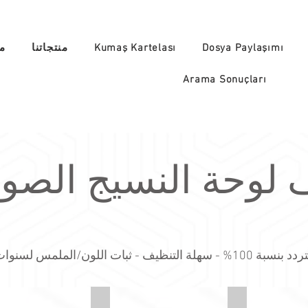
Dosya Paylaşımı
Kumaş Kartelası
منتجاتنا
من
Arama Sonuçları
 لوحة النسيج الصوت
ة التنظيف - ثبات اللون/الملمس لسنوات عديدة
-LDS74-Affinity-2
Synergy-LDS70-Together
Synergy-LDS6