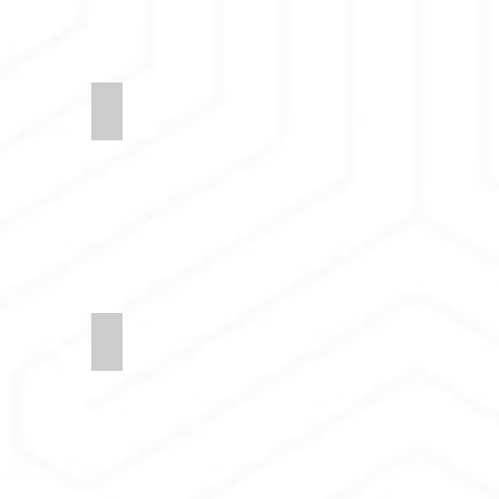
25-Compound
Synergy-LDS23-Bracket
-Fate
Synergy-LDS08-Serendipity