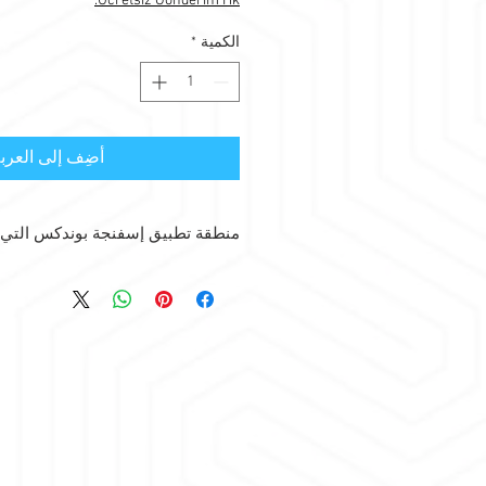
Ücretsiz Gönderim Hk.
لكل
1
الكمية
*
متر
مربع
أضِف إلى العرب
منطقة تطبيق إسفنجة بوندكس التي
يتم استخدام إسفنجات بوندكس التي ت
الضوضاء/عزل الصوت في جميع المناطق 
منع الضوضاء من دخول المنطقة أو مغادرت
يتم استخدامه بشكل عام في مناطق تنسي
الخزانات المشتركة.
مجالات تطبيق إسفنجة بوندكس؛
مساحات الاستوديو
غرف الموسيقى
منازل
مساحات المعيشة