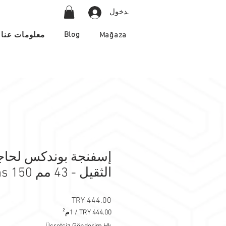
تسجيل الدخول
Blog
Mağaza
معلومات عنا
إسفنجة بوندكس لحاج
الثقيل - 43 مم 150 dns
السعر
/
1م²
‏444.00 TRY