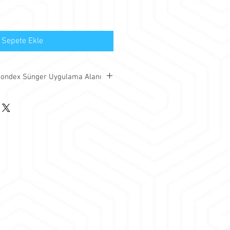
Sepete Ekle
 Bondex Sünger Uygulama Alanı
es kesici bondex
 alana girişlerini veya alandan
stediğiniz tüm alanlarda ve
tadır.
 veya kabin formatında alanlarda
gulama alanları ;
ları
rzı işletmeler