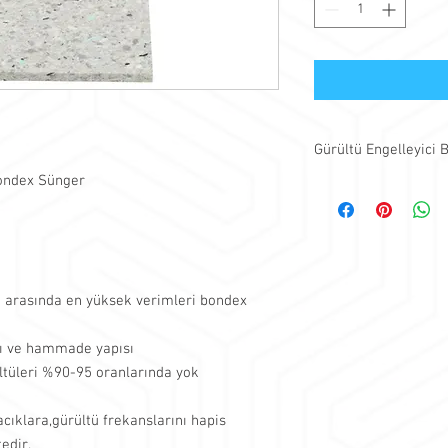
Gürültü Engelleyici
 Bondex Sünger
Gürültü engelleyici / s
süngerler,gürültülerin
çıkmasını engellemek i
yüzeylerde kullanılmak
Genellikle ortak duvar
kullanılmaktadır.
i arasında en yüksek verimleri bondex
Bondex süngerlerin uy
Stüdyo alanları
rı ve hammade yapısı
Müzik odaları
ltüleri %90-95 oranlarında yok
Evler
Yaşam alanları
Ofis ve toplantı oda
ıklara,gürültü frekanslarını hapis
Kafe ve restoran ta
edir.