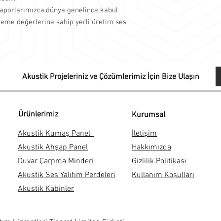
Ses kayıt odaları
 raporlarımızca,dünya genelince kabul
Ortak duvar yüzeyl
eme değerlerine sahip yerli üretim ses
Tavan yüzeyleri
gibi tüm ses geçişlerin
kullanabilirsiniz.
Akustik Projeleriniz ve Çözümlerimiz İçin Bize Ulaşın
Ürünlerimiz
Kurumsal
Akustik Kumaş Panel
İletişim
Akustik Ahşap Panel
Hakkımızda
Duvar Çarpma Minderi
Gizlilik Politikası
Akustik Ses Yalıtım Perdeleri
Kullanım Koşulları
Akustik Kabinler