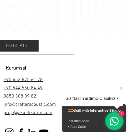
eri
i engellemek istediğiniz alanlarda
Teklif Alın
Kurumsal
+90 553 875 61 78
+90 544 560 84 49
0850 308 39 82
Siz Nasıl Yardımcı Olabiliriz ?
info@crafteracoustic.com
Built with
Interactive Studio
proje@akustikurun.com
1
Installed Apps:
• Aura Suite